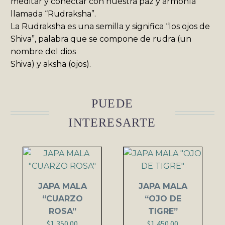
meditar y conectar con nuestra paz y armonía
llamada “Rudraksha”.
La Rudraksha es una semilla y significa “los ojos de
Shiva”, palabra que se compone de rudra (un
nombre del dios
Shiva) y aksha (ojos).
PUEDE
INTERESARTE
JAPA MALA
JAPA MALA
“CUARZO
“OJO DE
ROSA”
TIGRE”
$
1,350.00
$
1,450.00